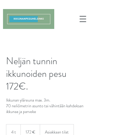
Neljän tunnin
ikkunoiden pesu
172€.
Ikkunan yläreuna max. 3m.
70 neliömetrin asunto tai vähintään kahdeksan
ikkunaa ja parveke
172
euroa
4 t
4
172 €
Asiakkaan tilat