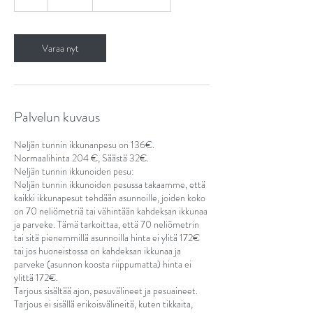
t
Varaa nyt
Palvelun kuvaus
Neljän tunnin ikkunanpesu on 136€.
Normaalihinta 204 €, Säästä 32€.
Neljän tunnin ikkunoiden pesu:
Neljän tunnin ikkunoiden pesussa takaamme, että
kaikki ikkunapesut tehdään asunnoille, joiden koko
on 70 neliömetriä tai vähintään kahdeksan ikkunaa
ja parveke. Tämä tarkoittaa, että 70 neliömetrin
tai sitä pienemmillä asunnoilla hinta ei ylitä 172€
tai jos huoneistossa on kahdeksan ikkunaa ja
parveke (asunnon koosta riippumatta) hinta ei
ylittä 172€.
Tarjous sisältää ajon, pesuvälineet ja pesuaineet.
Tarjous ei sisällä erikoisvälineitä, kuten tikkaita,