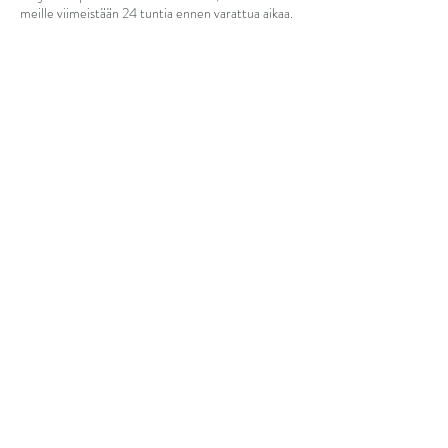
meille viimeistään 24 tuntia ennen varattua aikaa.
Yhteystiedot
+358+ 040 6542444
info@ikkunanpesuhelsinki.fi
Puh.0406542444
Ikkunanpesuhelsinki
Ruomelantie 18 A1
02210 Espoo
Y-2474043-3
Tietosuojaseloste/
Privacy policy